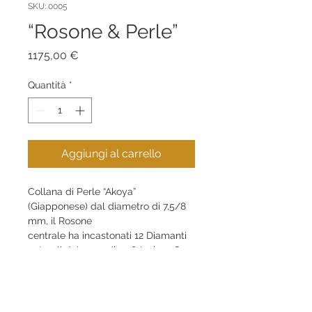
SKU: 0005
“Rosone & Perle”
Prezzo
1175,00 €
Quantità
*
Aggiungi al carrello
Collana di Perle “Akoya” 
(Giapponese) dal diametro di 7,5/8 
mm, il Rosone
centrale ha incastonati 12 Diamanti 
naturali dal peso di 0,18 (colore G,
purezza Vs1).  All'interno del Rosone 
un disco in Bronzo Br10 di 21 mm 
dove,
l'elemento caratteristico è il 